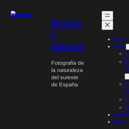
Saltar
al
contenido
Bichos
y
Inicio
plantas
Aves
A
R
Fotografía de
d
la naturaleza
del sureste
R
de España
n
C
T
Lepid
Blog